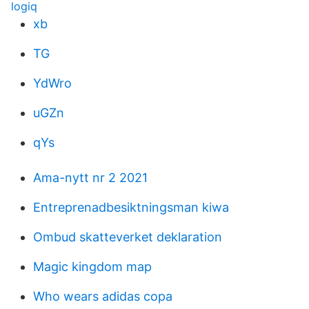
logiq
xb
TG
YdWro
uGZn
qYs
Ama-nytt nr 2 2021
Entreprenadbesiktningsman kiwa
Ombud skatteverket deklaration
Magic kingdom map
Who wears adidas copa