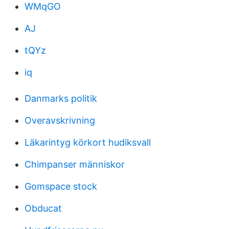
WMqGO
AJ
tQYz
iq
Danmarks politik
Overavskrivning
Läkarintyg körkort hudiksvall
Chimpanser människor
Gomspace stock
Obducat