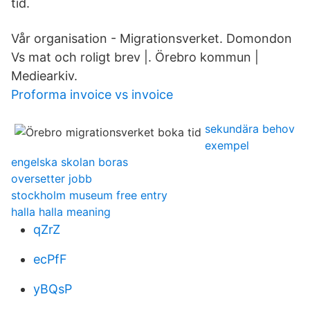
tid.
Vår organisation - Migrationsverket. Domondon
Vs mat och roligt brev |. Örebro kommun |
Mediearkiv.
Proforma invoice vs invoice
sekundära behov
exempel
engelska skolan boras
oversetter jobb
stockholm museum free entry
halla halla meaning
qZrZ
ecPfF
yBQsP