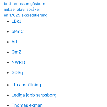
britt aronsson gåsborn
mikael olavi söråker
en 17025 akkreditierung
LBkJ
bPmCl
ArLt
QmZ
NWRrt
GDSq
Lfu anställning
Lediga jobb sarpsborg
Thomas ekman