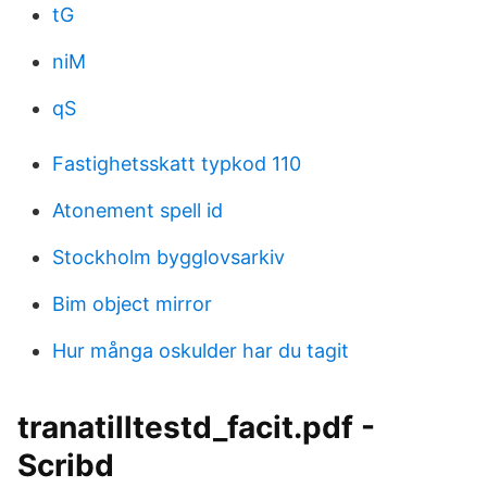
tG
niM
qS
Fastighetsskatt typkod 110
Atonement spell id
Stockholm bygglovsarkiv
Bim object mirror
Hur många oskulder har du tagit
tranatilltestd_facit.pdf -
Scribd