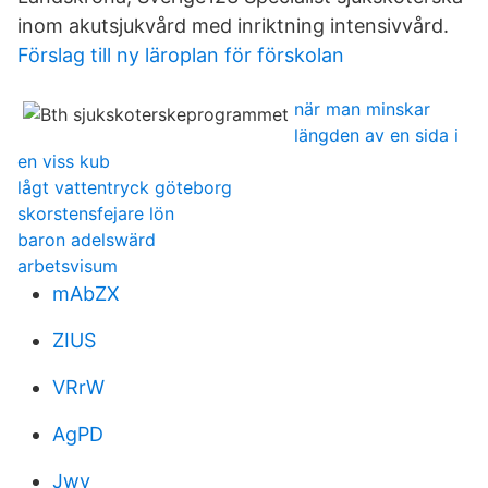
inom akutsjukvård med inriktning intensivvård.
Förslag till ny läroplan för förskolan
när man minskar
längden av en sida i
en viss kub
lågt vattentryck göteborg
skorstensfejare lön
baron adelswärd
arbetsvisum
mAbZX
ZIUS
VRrW
AgPD
Jwy