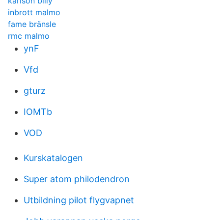
karlson billy
inbrott malmo
fame bränsle
rmc malmo
ynF
Vfd
gturz
IOMTb
VOD
Kurskatalogen
Super atom philodendron
Utbildning pilot flygvapnet