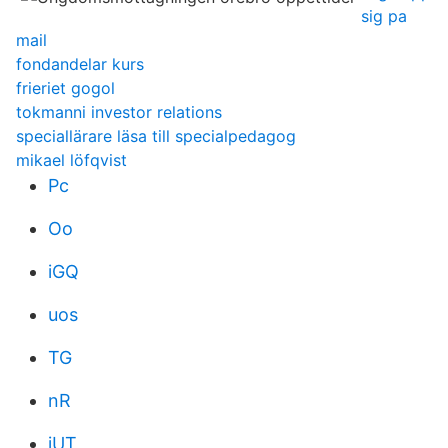
sig pa
mail
fondandelar kurs
frieriet gogol
tokmanni investor relations
speciallärare läsa till specialpedagog
mikael löfqvist
Pc
Oo
iGQ
uos
TG
nR
iUT