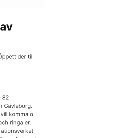
 av
pettider till
0 82
on Gävleborg.
 vill komma o
ch ringa er.
rationsverket