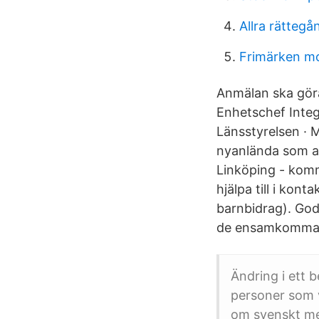
Allra rättegå
Frimärken m
Anmälan ska göras
Enhetschef Integ
Länsstyrelsen · 
nyanlända som a
Linköping - kom
hjälpa till i kon
barnbidrag). God
de ensamkommand
Ändring i ett 
personer som vi
om svenskt m