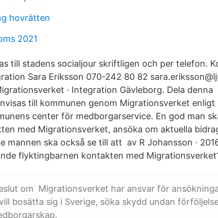
ng hovrätten
oms 2021
 till stadens socialjour skriftligen och per telefon. K
ration Sara Eriksson 070-242 80 82 sara.eriksson@lj
Migrationsverket · Integration Gävleborg. Dela denna 
nvisas till kommunen genom Migrationsverket enligt
munens center för medborgarservice. En god man sk
takten med Migrationsverket, ansöka om aktuella bidra
e mannen ska också se till att av R Johansson · 201
e flyktingbarnen kontakten med Migrationsverket
beslut om Migrationsverket har ansvar för ansökninga
ll bosätta sig i Sverige, söka skydd undan förföljelse
edborgarskap.