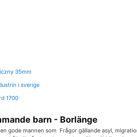
aficzny 35mm
ustrin i sverige
rd 1700
ande barn - Borlänge
den gode mannen som Frågor gällande asyl, migratio