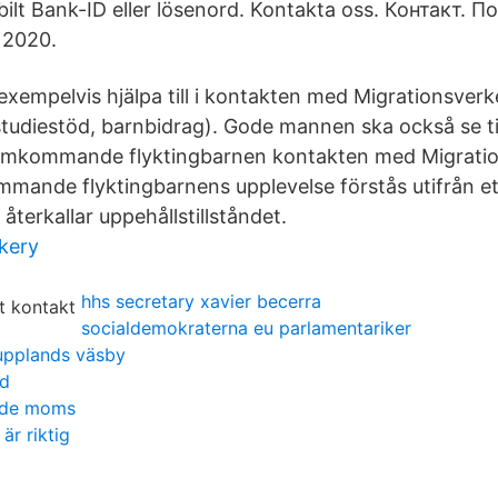
ilt Bank-ID eller lösenord. Kontakta oss. Контакт. 
 2020.
xempelvis hjälpa till i kontakten med Migrationsver
(studiestöd, barnbidrag). Gode mannen ska också se ti
amkommande flyktingbarnen kontakten med Migratio
mande flyktingbarnens upplevelse förstås utifrån e
återkallar uppehållstillståndet.
akery
hhs secretary xavier becerra
socialdemokraterna eu parlamentariker
pplands väsby
nd
ende moms
är riktig