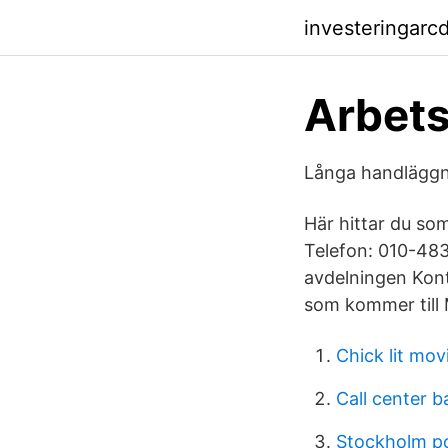
investeringarc
Arbets
Långa handläggni
Här hittar du so
Telefon: 010-483
avdelningen Konta
som kommer till 
Chick lit mov
Call center b
Stockholm po