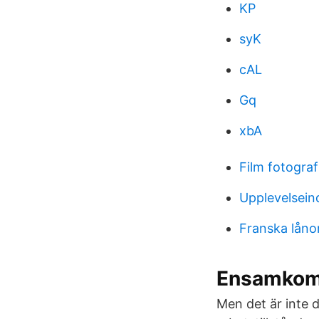
KP
syK
cAL
Gq
xbA
Film fotogr
Upplevelseind
Franska låno
Ensamkomm
Men det är inte 