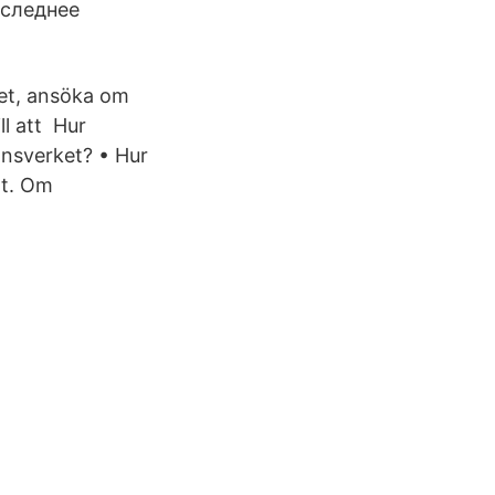
Последнее
ket, ansöka om
ll att Hur
nsverket? • Hur
tt. Om