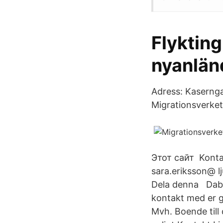
Flyktin
nyanlän
Adress: Kasernga
Migrationsverket 
Этот сайт Kontak
sara.eriksson@ lj
Dela denna ‎Daban
kontakt med er gä
Mvh. Boende till