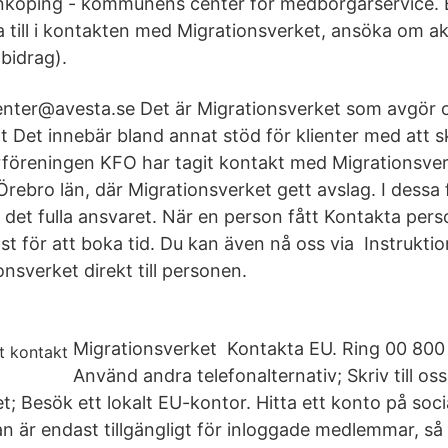
Linköping - kommunens center för medborgarservice.
a till i kontakten med Migrationsverket, ansöka om ak
bidrag).
enter@avesta.se Det är Migrationsverket som avgör 
 att Det innebär bland annat stöd för klienter med att
öreningen KFO har tagit kontakt med Migrationsver
Örebro län, där Migrationsverket gett avslag. I dessa f
 det fulla ansvaret. När en person fått Kontakta pers
ost för att boka tid. Du kan även nå oss via Instrukt
onsverket direkt till personen.
Migrationsverket Kontakta EU. Ring 00 800 6
Använd andra telefonalternativ; Skriv till oss
; Besök ett lokalt EU-kontor. Hitta ett konto på soci
an är endast tillgängligt för inloggade medlemmar, så 