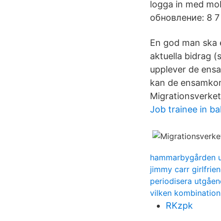
logga in med mob
обновление: 8 7
En god man ska e
aktuella bidrag 
upplever de ens
kan de ensamkom
Migrationsverket 
Job trainee in b
hammarbygården u
jimmy carr girlfrie
periodisera utgå
vilken kombination 
RKzpk