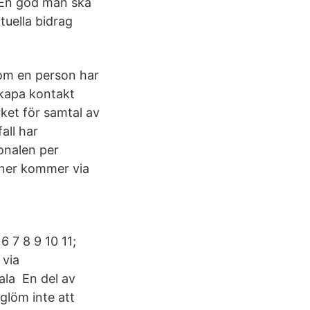
 En god man ska
tuella bidrag
om en person har
 skapa kontakt
ket för samtal av
all har
onalen per
ioner kommer via
 7 8 9 10 11;
 via
ala En del av
glöm inte att