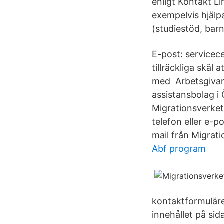
enligt Kontakt 
exempelvis hjälp
(studiestöd, barn
E-post: servicec
tillräckliga skäl
med Arbetsgivarf
assistansbolag i 
Migrationsverket
telefon eller e-p
mail från Migrati
Abf program
kontaktformuläret
innehållet på sid