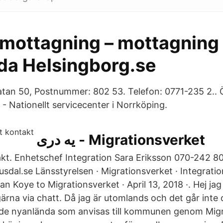
gmottagning – mottagning
da Helsingborg.se
tan 50, Postnummer: 802 53. Telefon: 0771-235 2.. Öp
- Nationellt servicecenter i Norrköping.
يه دری - Migrationsverket
t. Enhetschef Integration Sara Eriksson 070-242 8
usdal.se Länsstyrelsen · Migrationsverket · Integrati
 Koye‎ to Migrationsverket · April 13, 2018 ·. Hej jag
rna via chatt. Då jag är utomlands och det går inte o
 de nyanlända som anvisas till kommunen genom Mig