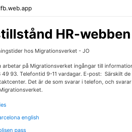
dfb.web.app
tillstånd HR-webben
ngstider hos Migrationsverket - JO
m arbetar på Migrationsverket ingångar till informati
 49 93. Telefontid 9-11 vardagar. E-post: Särskilt d
ktcenter. Det är de som svarar i telefon, och svarar 
Migrationsverket.
ies
arcelona english
lisen pass